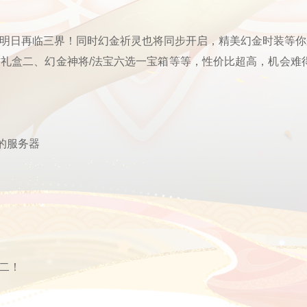
命明日再临三界！同时幻金祈灵也将同步开启，精美幻金时装等你
君礼盒二、幻金神将/法宝六选一宝箱等等，性价比超高，机会难
的服务器
二！