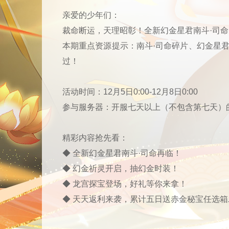
亲爱的少年们：
裁命断运，天理昭彰！全新幻金星君南斗·司
本期重点资源提示：南斗·司命碎片、幻金星
过！
活动时间：12月5日0:00-12月8日0:00
参与服务器：开服七天以上（不包含第七天）
精彩内容抢先看：
◆ 全新幻金星君南斗·司命再临！
◆ 幻金祈灵开启，抽幻金时装！
◆ 龙宫探宝登场，好礼等你来拿！
◆ 天天返利来袭，累计五日送赤金秘宝任选箱