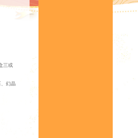
盒三或
石、幻晶