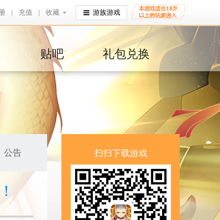
册
|
充值
|
收藏
收藏
游族游戏
贴吧
礼包兑换
公告
扫扫下载游戏
装！