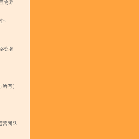
金宝物养
过~
轻松培
方所有）
运营团队