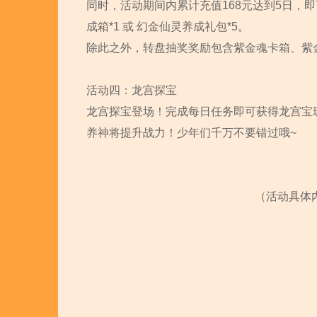
同时，活动期间内累计充值168元达到5日，即可
成箱*1 或 幻金仙灵养成礼包*5。
除此之外，转盘抽奖奖励包含紫金魂卡箱、紫
活动四：龙宫探宝
龙宫探宝登场！完成每日任务即可获得龙宫宝
养神将提升战力！少年们千万不要错过哦~
（活动具体