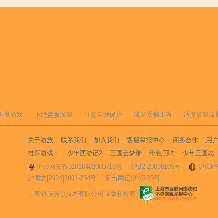
不良游戏
拒绝盗版游戏
注意自我保护
谨防受骗上当
适度游戏益
关于游族
联系我们
加入我们
客服举报中心
商务合作
用
推荐游戏：
少年西游记2
三国云梦录
绯色回响
少年三国志
沪公网安备31010402000718号
沪B2-20090105号
沪ICP
沪网文[2024]3901-234号
新出网证(沪)字33号
上海游族信息技术有限公司 ©版权所有