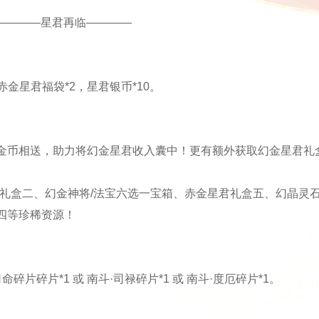
————星君再临————
金星君福袋*2，星君银币*10。
金币相送，助力将幻金星君收入囊中！更有额外获取幻金星君礼
君礼盒二、幻金神将/法宝六选一宝箱、赤金星君礼盒五、幻晶灵
四等珍稀资源！
片碎片*1 或 南斗·司禄碎片*1 或 南斗·度厄碎片*1。