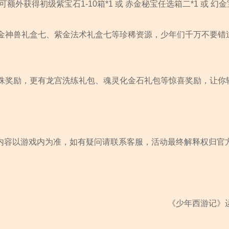
额外获得初级紫宝石1-10箱*1 或 赤金秘宝任选箱二*1 或 幻
金神兽礼盒七、紫金法术礼盒七等珍稀资源，少年们千万不要错
珠奖励，更有龙宫洗练礼包、魂灵化金石礼包等惊喜奖励，让你
内容以游戏内为准，如有疑问请联系客服，活动最终解释权归官
《少年西游记》