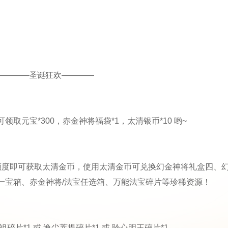
————圣诞狂欢————
元宝*300，赤金神将福袋*1，太清银币*10 哟~
额度即可获取太清金币，使用太清金币可兑换幻金神将礼盒四、
一宝箱、赤金神将/法宝任选箱、万能法宝碎片等珍稀资源！
片*1 或 逸尘菩提碎片*1 或 聆心明王碎片*1。