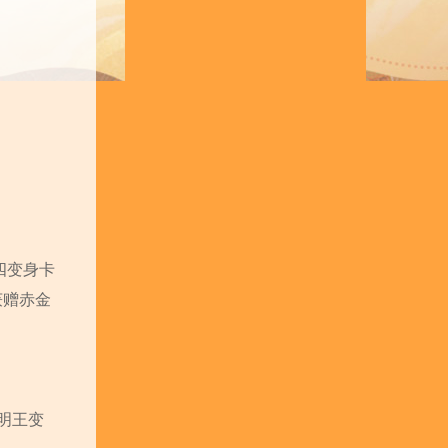
四变身卡
获赠赤金
心明王变