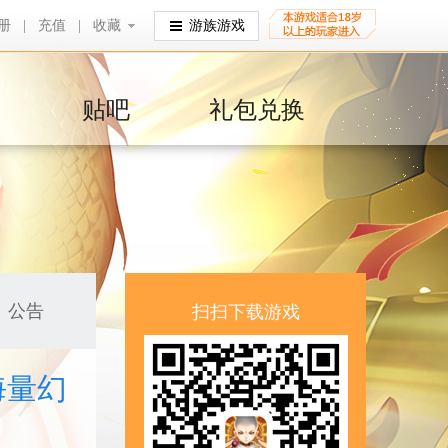
册
|
充值
|
收藏
收藏
游族游戏
贴吧
礼包兑换
公告
扫扫下载游戏
海量幻