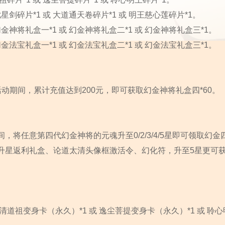
剑碎片*1 或 大道通天卷碎片*1 或 明王慈心莲碎片*1。
神将礼盒一*1 或 幻金神将礼盒二*1 或 幻金神将礼盒三*1。
法宝礼盒一*1 或 幻金法宝礼盒二*1 或 幻金法宝礼盒三*1。
动期间，累计充值达到200元，即可获取幻金神将礼盒四*60。
将任意第四代幻金神将的元魂升至0/2/3/4/5星即可领取幻金
升星返利礼盒、论道太清头像框激活令、幻化符，升至5星更可
道祖变身卡（永久）*1 或 逸尘菩提变身卡（永久）*1 或 聆