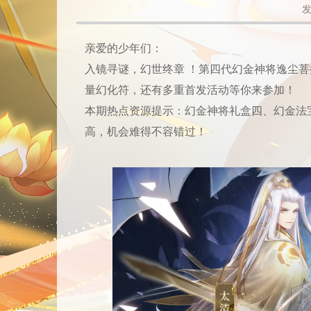
发
亲爱的少年们：
入镜寻谜，幻世终章 ！第四代幻金神将逸尘
量幻化符，还有多重首发活动等你来参加！
本期热点资源提示：幻金神将礼盒四、幻金法
高，机会难得不容错过！