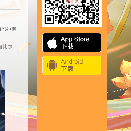
碎片+海
价比超