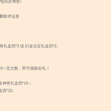
礼包同步增加）
后删除求运签
礼盒四*3 或 幻金法宝礼盒四*2。
到一定次数，即可领取好礼！
神将礼盒四*10；
四*10。