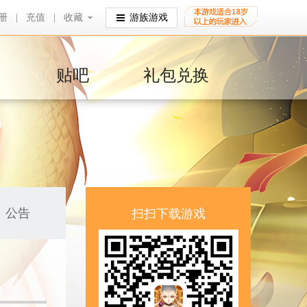
册
|
充值
|
收藏
收藏
游族游戏
贴吧
礼包兑换
公告
扫扫下载游戏