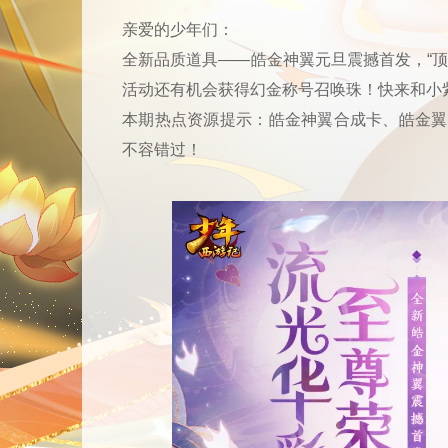
亲爱的少年们：
全新品质道具——皓金神翼元旦震撼首发，“顶
活动还有机会获得幻金称号召唤珠！快来和小
本期热点资源提示：皓金神翼合成卡、皓金翼
不容错过！