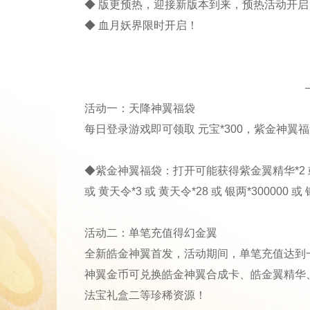
◆ 版更预热，迎接新版本到来，预热活动开启
◆ 血月妖界限时开启！
活动一：天降神翼福袋
每日登录游戏即可领取 元宝*300，紫金神翼福袋
◆紫金神翼福袋：打开可能获得紫金翼精华*2 或 紫金
或 黄天令*3 或 黄天令*28 或 银两*300000 或 
活动二：单笔充值得幻金翼
全新皓金神翼首发，活动期间，单笔充值达到
神翼金币可兑换皓金神翼合成卡、皓金翼精华
法宝礼盒二等珍稀资源！