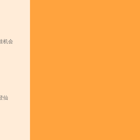
佳机会
登仙