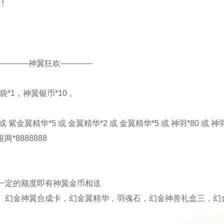
！
————神翼狂欢————
*1，神翼银币*10 。
翼精华*5 或 金翼精华*2 或 金翼精华*5 或 神羽*80 或 神羽
银两*8888888
一定的额度即有神翼金币相送
、幻金神翼合成卡，幻金翼精华，羽魂石，幻金神兽礼盒三，幻金