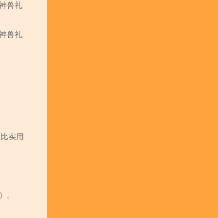
金神兽礼
金神兽礼
价比实用
）。