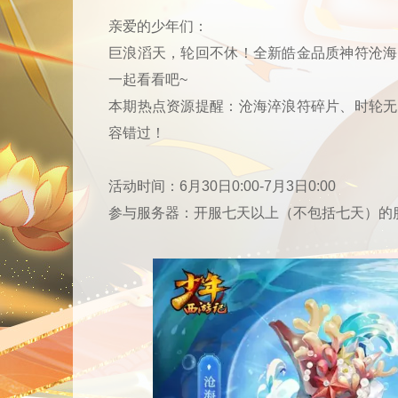
亲爱的少年们：
巨浪滔天，轮回不休！全新皓金品质神符沧海
一起看看吧~
本期热点资源提醒：沧海淬浪符碎片、时轮无
容错过！
活动时间：6月30日0:00-7月3日0:00
参与服务器：开服七天以上（不包括七天）的