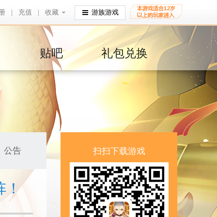
册
|
充值
|
收藏
收藏
游族游戏
贴吧
礼包兑换
公告
扫扫下载游戏
阵！