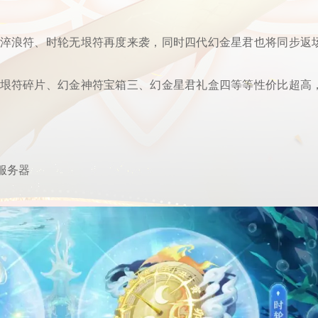
淬浪符、时轮无垠符再度来袭，同时四代幻金星君也将同步返
垠符碎片、幻金神符宝箱三、幻金星君礼盒四等等性价比超高
服务器