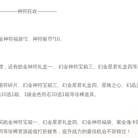
————神符狂欢————
神符福袋*2、神符银币*10。
赠，还有皓金神符礼盒一、 幻金神符宝箱三、幻金星君礼盒四等
垠符碎片、幻金神符宝箱三、幻金星君礼盒四、星格之心、幻晶
0选1箱、1级金色符石10选1箱等珍稀道具。
买皓金神符宝箱一、幻金星君礼盒四、幻金神符福袋、紫金魂卡
羽等珍稀资源超值打折贩售，提升战力的最佳机会不容错过！