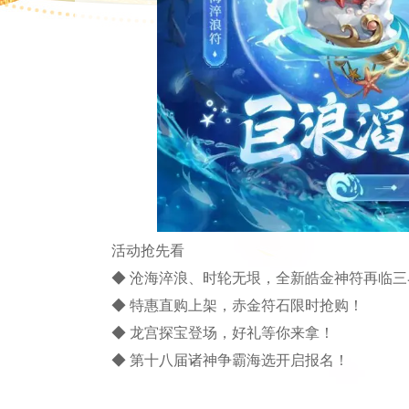
活动抢先看
◆ 沧海淬浪、时轮无垠，全新皓金神符再临三
◆ 特惠直购上架，赤金符石限时抢购！
◆ 龙宫探宝登场，好礼等你来拿！
◆ 第十八届诸神争霸海选开启报名！