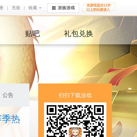
册
|
充值
|
收藏
收藏
游族游戏
贴吧
礼包兑换
公告
扫扫下载游戏
赛季热