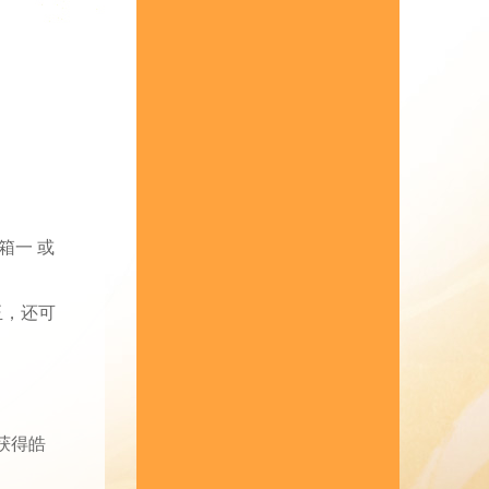
箱一 或
玉，还可
获得皓