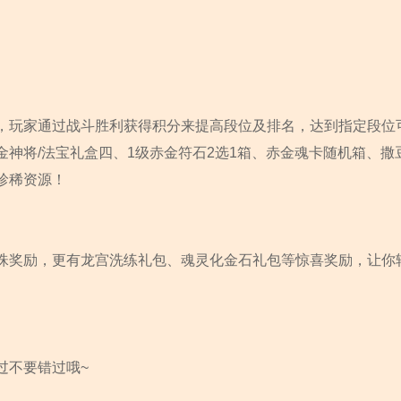
，玩家通过战斗胜利获得积分来提高段位及排名，达到指定段位
神将/法宝礼盒四、1级赤金符石2选1箱、赤金魂卡随机箱、撒
珍稀资源！
珠奖励，更有龙宫洗练礼包、魂灵化金石礼包等惊喜奖励，让你
过不要错过哦~