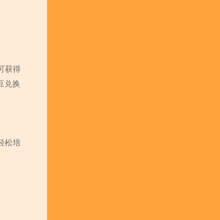
可获得
豆兑换
轻松培