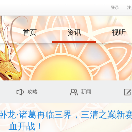
登录
|
注
首页
资讯
视听
攻略
新闻
卧龙·诸葛再临三界，三清之巅新
血开战！