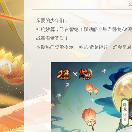
发
亲爱的少年们：
神机妙算，千古智绝！联动皓金星君卧龙·诸
战赢海量奖励！
本期热门资源提示：卧龙·诸葛碎片、幻金星君