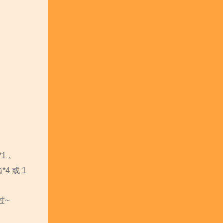
1 。
 或 1
过~