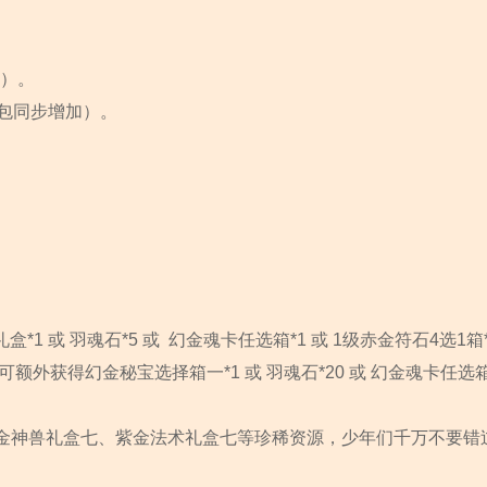
个）。
包同步增加）。
1 或 羽魂石*5 或 幻金魂卡任选箱*1 或 1级赤金符石4选1箱*
外获得幻金秘宝选择箱一*1 或 羽魂石*20 或 幻金魂卡任选箱*4
金神兽礼盒七、紫金法术礼盒七等珍稀资源，少年们千万不要错