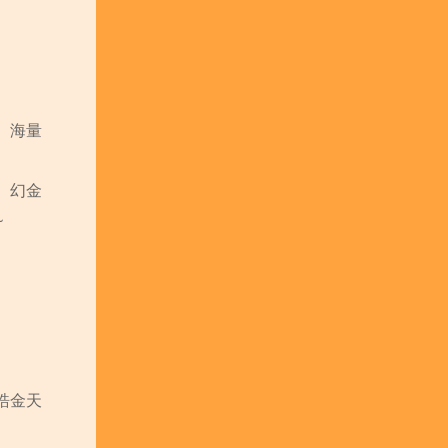
、海量
、幻金
~
皓金天