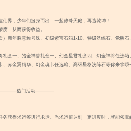
建仙界，少年们挺身而出，一起修葺天庭，再造乾坤！
荣度，从而获得收益。
）新年胜意称号珠、初级紫宝石箱1-10、特级洗练石、觉醒石
将礼盒一、皓金神兽礼盒一、幻金星君礼盒四、幻金神将任选箱
卡、赤金翼精华、幻金魂卡任选箱、高级星格洗练石等你来拿哦
————热门活动————
任务获得求运签进行求运。当求运值达到一定进度时，就能领取