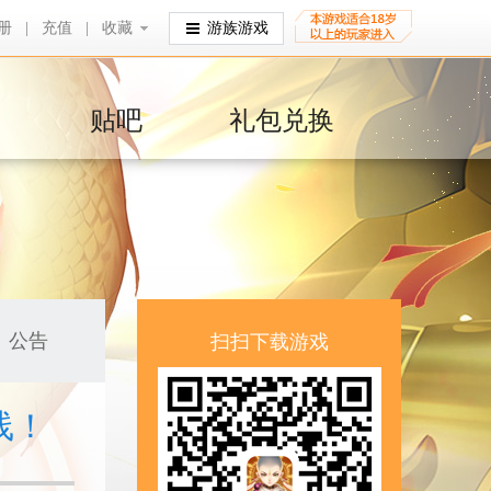
册
|
充值
|
收藏
收藏
游族游戏
贴吧
礼包兑换
公告
扫扫下载游戏
线！