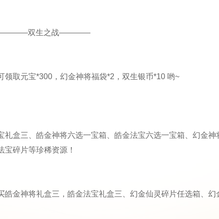
————双生之战————
元宝*300，幻金神将福袋*2，双生银币*10 哟~
宝礼盒三、皓金神将六选一宝箱、皓金法宝六选一宝箱、幻金神
法宝碎片等珍稀资源！
买皓金神将礼盒三，皓金法宝礼盒三、幻金仙灵碎片任选箱、幻