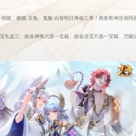
·悟能、嫦娥·玉兔、鬼魅·白骨明日再临三界！再造乾坤活动同
宝礼盒三、皓金神将六选一宝箱、皓金法宝六选一宝箱、万能