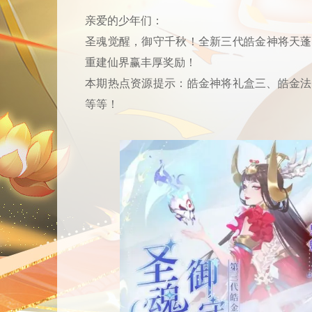
亲爱的少年们：
圣魂觉醒，御守千秋！全新三代皓金神将天蓬
重建仙界赢丰厚奖励！
本期热点资源提示：皓金神将礼盒三、皓金法
等等！