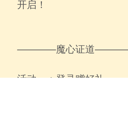
开启！
————魔心证道———
活动一：登录赠好礼
第四代皓金神将再临，活
即可领取元宝*300，幻金
道银币*10 哟~