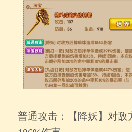
普通攻击：【降妖】对敌