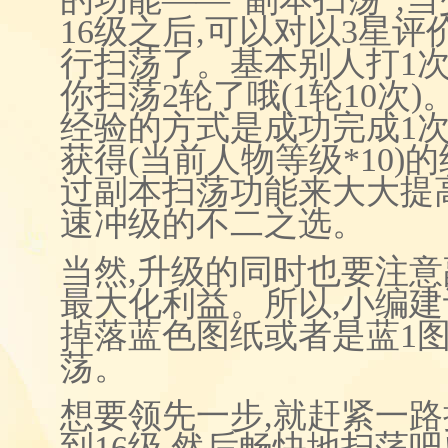
16级之后,可以对以3星
行扫荡了。基本别人打1
你扫荡2轮了哦(1轮10次
经验的方式是成功完成1
获得(当前人物等级*10)的
过副本扫荡功能来大大提
速冲级的不二之选。
当然,升级的同时也要注意
最大化利益。所以,小编
掉落蓝色图纸或者是蓝1
荡。
想要领先一步,就赶紧一
到16级,然后畅快地扫荡