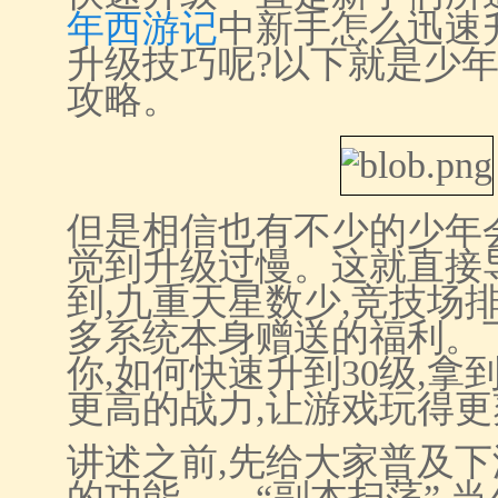
年西游记
中新手怎么迅速
升级技巧呢?以下就是少
攻略。
但是相信也有不少的少年会
觉到升级过慢。这就直接
到,九重天星数少,竞技场
多系统本身赠送的福利。
你,如何快速升到30级,拿
更高的战力,让游戏玩得更
讲述之前,先给大家普及
的功能——“副本扫荡”,