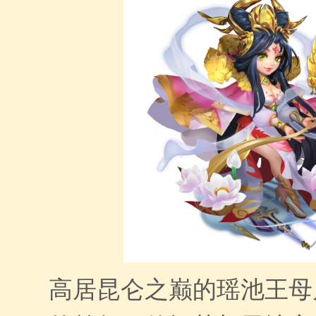
高居昆仑之巅的瑶池王母