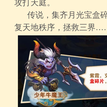
攻打天庭。
传说，集齐月光宝盒碎
复天地秩序，拯救三界…