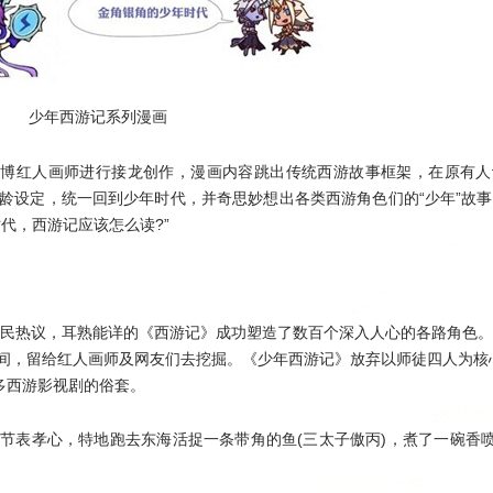
少年西游记系列漫画
微博红人画师进行接龙创作，漫画内容跳出传统西游故事框架，在原有人
龄设定，统一回到少年时代，并奇思妙想出各类西游角色们的“少年”故
代，西游记应该怎么读?”
发全民热议，耳熟能详的《西游记》成功塑造了数百个深入人心的各路角色
间，留给红人画师及网友们去挖掘。《少年西游记》放弃以师徒四人为核
多西游影视剧的俗套。
节表孝心，特地跑去东海活捉一条带角的鱼(三太子傲丙)，煮了一碗香喷