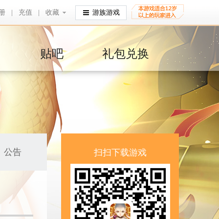
册
|
充值
|
收藏
收藏
游族游戏
贴吧
礼包兑换
公告
扫扫下载游戏