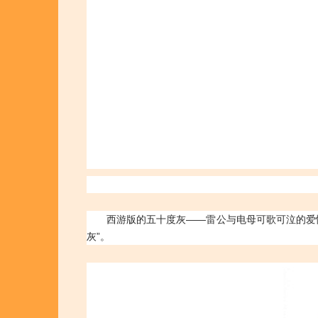
西游版的五十度灰——雷公与电母可歌可泣的爱
灰”。