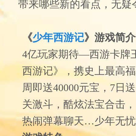
带来哪些新的看点，无疑
《
少年西游记
》游戏简介
4
亿玩家期待
—
西游卡牌
西游记》，携史上最高福
周即送
40000
元宝，
7
日送
关激斗，酷炫法宝合击，
热闹弹幕聊天…少年无忧