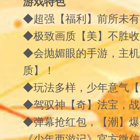
游戏特色
◆超强【福利】前所未有
◆极致画质【美】不胜收
◆会抛媚眼的手游，主机
质】！
◆玩法多样，少年意气【
◆驾驭神【奇】法宝，战
◆弹幕抢红包，【潮】爆
《少年西游记》官方微信