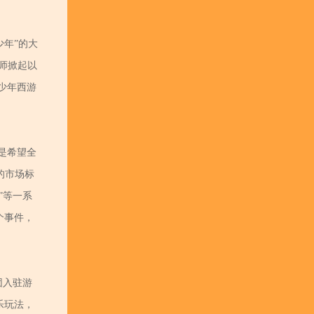
少年”的大
画师掀起以
少年西游
是希望全
的市场标
”等一系
个事件，
团入驻游
乐玩法，