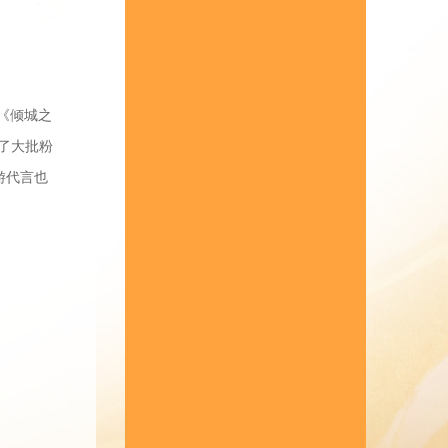
《倾城之
获了大批粉
游代言也