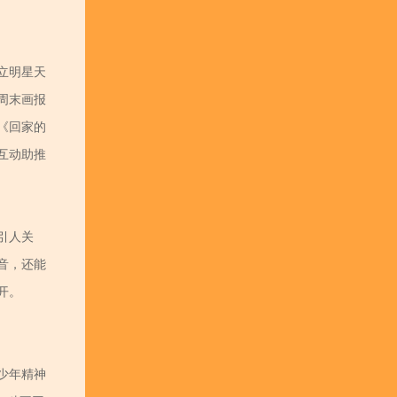
立明星天
周末画报
《回家的
互动助推
引人关
音，还能
开。
少年精神