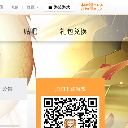
册
|
充值
|
收藏
收藏
游族游戏
贴吧
礼包兑换
公告
扫扫下载游戏