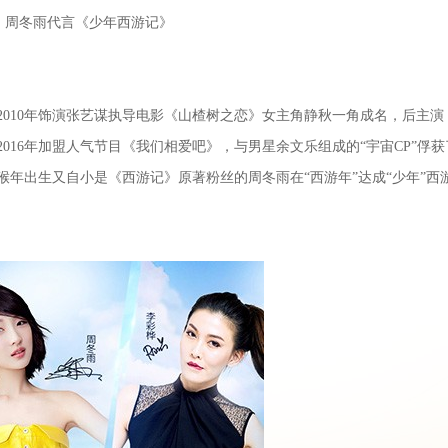
周冬雨代言《少年西游记》
2010年饰演张艺谋执导电影《山楂树之恋》女主角静秋一角成名，后主演
016年加盟人气节目《我们相爱吧》，与男星余文乐组成的“宇宙CP”俘
年出生又自小是《西游记》原著粉丝的周冬雨在“西游年”达成“少年”西