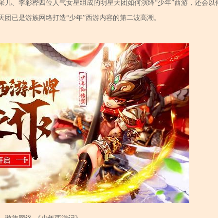
采儿、李彩桦四位人气女星组成的明星天团如何演绎“少年”西游，还会以
天团已是游族网络打造“少年”西游内容的第二波高潮。