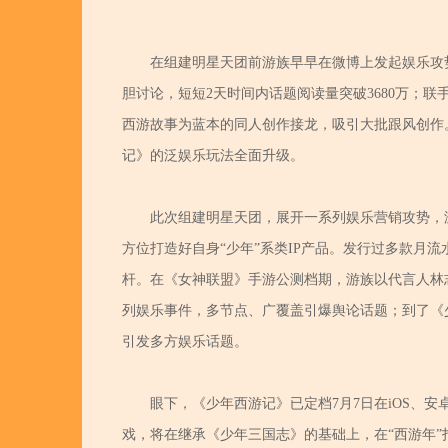
在组建明星天团前游族早早在微博上发起娱乐攻势
胆讨论，短短2天时间内话题阅读量突破3680万；联
西游故事为蓝本的同人创作接龙，吸引大批跟风创作
记》的泛娱乐玩法全面升级。
此次组建明星天团，展开一系列娱乐营销攻势，
方位打造好自身“少年”系类IP产品。发行过多款月
杆。在《女神联盟》手游公测档期，游族以代言人林志
列娱乐事件，多节点、广覆盖引爆舆论话题；到了《少
引发多方娱乐话题。
眼下，《少年西游记》已定档7月7日在iOS、
戏，将在继承《少年三国志》的基础上，在“西游年”