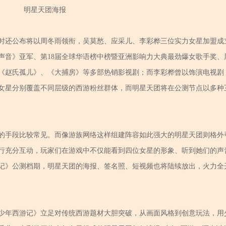
明星天团海报
时还公布将以周冬雨领衔
，
吴莫愁、应采儿、李彩桦三位实力女星加盟成
好声音》亚军、第18届全球华语榜中榜暨亚洲影响力大典最劲爆女歌手奖、
《赵氏孤儿》、《大捕房》等多部热销影视剧；而李彩桦曾以饰演电视剧
女星分别覆盖不同层级的西游粉丝群体，而明星天团将在公测节点以多种
的手段比较常见。而像游族网络这样组建阵容如此强大的明星天团则格外
行充分互动，玩家们在游戏中不仅能看到四位女星的形象、听到她们的声
记》公测档期，明星天团的海报、签名照、短视频也将陆续放出，火力全
少年西游记》立足对传统西游题材大胆突破，从画面风格到创意玩法，用