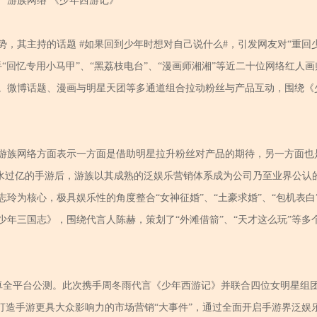
游族网络 《少年西游记》
，其主持的话题 #如果回到少年时想对自己说什么#，引发网友对“重回
手“回忆专用小马甲”、“黑荔枝电台”、“漫画师湘湘”等近二十位网络红人
。微博话题、漫画与明星天团等多通道组合拉动粉丝与产品互动，围绕《
游族网络方面表示一方面是借助明星拉升粉丝对产品的期待，另一方面也
流水过亿的手游后，游族以其成熟的泛娱乐营销体系成为公司乃至业界公认
玲为核心，极具娱乐性的角度整合“女神征婚”、“土豪求婚”、“包机表白
年三国志》，围绕代言人陈赫，策划了“外滩借箭”、“天才这么玩”等多
安卓全平台公测。此次携手周冬雨代言《少年西游记》并联合四位女明星组
打造手游更具大众影响力的市场营销“大事件”，通过全面开启手游界泛娱