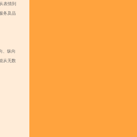
从表情到
服务及品
向、纵向
能从无数