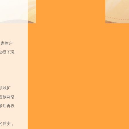
为家喻户
获得了玩
领域扩
游族网络
最后再设
的质变，