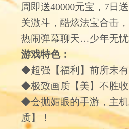
周即送
40000
元宝，
7
日送
关激斗，酷炫法宝合击，
热闹弹幕聊天
…少年无忧
游戏特色：
◆超强【福利】前所未有
◆极致画质【美】不胜收
◆会抛媚眼的手游，主机
质】！