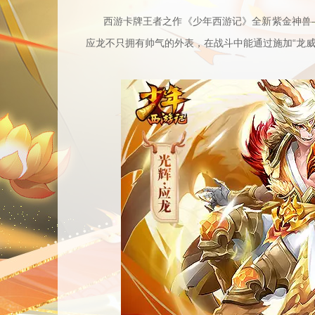
西游卡牌王者之作《少年西游记》全新紫金神兽——
应龙不只拥有帅气的外表，在战斗中能通过施加“龙威