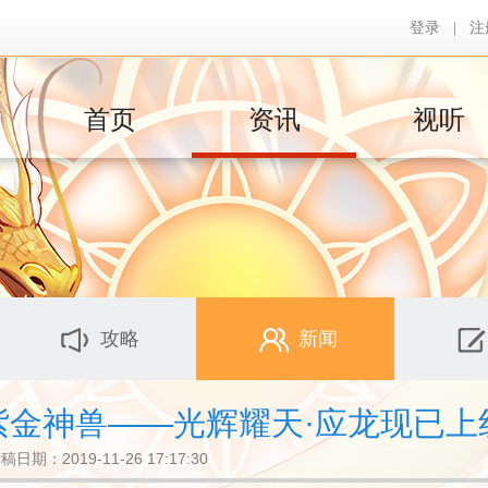
登录
|
注
首页
资讯
视听
攻略
新闻
紫金神兽——光辉耀天·应龙现已上
稿日期：2019-11-26 17:17:30