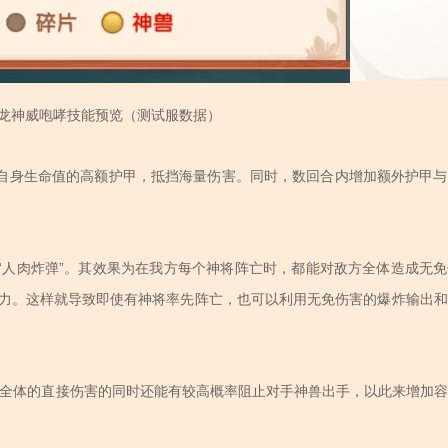
应龙神威咆哮技能预览（测试服数据）
身生命值的高额护甲，抵挡海量伤害。同时，数回合内增加额外护甲与
人肉炸弹”。其效果为在我方每个神将阵亡时，都能对敌方全体造成无免
力。这样就导致即使有神将率先阵亡，也可以利用无免伤害的爆炸输出和
敌方全体的直接伤害的同时还能有较高概率阻止对手神兽出手，以此来增加