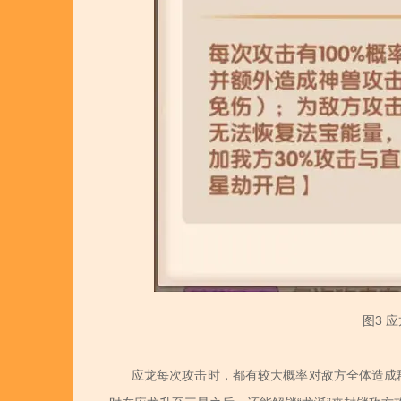
图3 
应龙每次攻击时，都有较大概率对敌方全体造成群