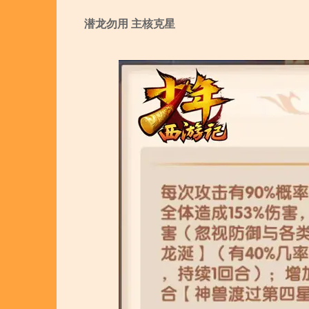
潜龙勿用 主核克星