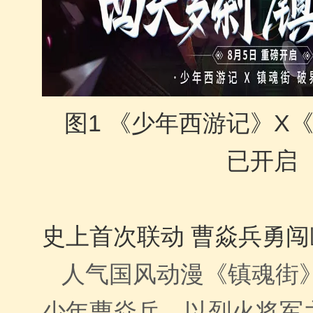
图
1
《少年西游记》
X
已开启
史上首次联动 曹焱兵勇
人气国风动漫《镇魂街
少年曹焱兵，以烈火将军