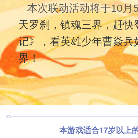
本次联动活动将于
10
月
天罗刹，镇魂三界，赶快
记》，看英雄少年曹焱兵
界！
本游戏适合17岁以上