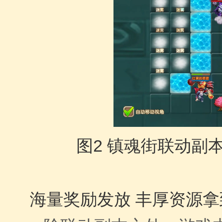
图
2
镇魂街联动副
海量奖励发放 丰厚资源拿