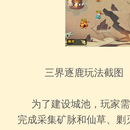
三界逐鹿玩法截图
为了建设城池，玩家需
完成采集矿脉和仙草、剿