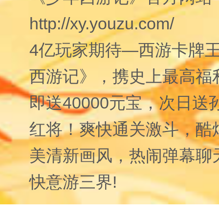
http://xy.youzu.com/
4
亿玩家期待—西游卡牌
西游记》，携史上最高福
即送
40000
元宝，次日送
红将！爽快通关激斗，酷
美清新画风，热闹弹幕聊
快意游三界
!