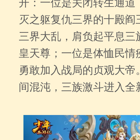
开：一位是关闭转生通道
灭之躯复仇三界的十殿阎
三界大乱，肩负起平息三
皇天尊；一位是体恤民情
勇敢加入战局的贞观大帝
间混沌，三族激斗进入全