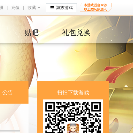
册
|
充值
|
收藏
收藏
游族游戏
贴吧
礼包兑换
公告
扫扫下载游戏