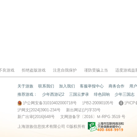
不良游戏
拒绝盗版游戏
注意自我保护
谨防受骗上当
适度游戏益
关于游族
联系我们
加入我们
客服举报中心
商务合作
用
推荐游戏：
少年西游记2
三国云梦录
绯色回响
少年三国志
沪公网安备31010402000718号
沪B2-20090105号
沪ICP
沪网文[2024]3901-234号
新出网证(沪)字33号
新广出审[2016]648号
文网游备字〔2016〕Ｍ-RPG 3519 号
上海游族信息技术有限公司 ©版权所有