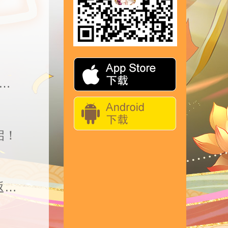
！
丨二代皓金星君天仙·福禄寿再临三界，冠军之夜登录领豪...
启！
活动公告 | 全新皓金神符再度来袭，二代皓金神将同步返场！