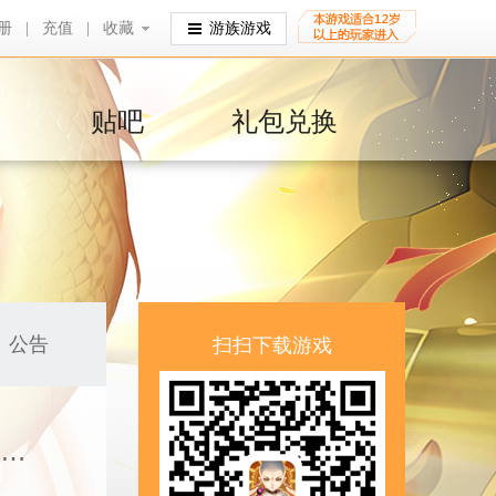
册
|
充值
|
收藏
收藏
游族游戏
贴吧
礼包兑换
公告
扫扫下载游戏
活动公告 | 150倍返利，超值月基金再度来袭，幻金祈翎同步开启！