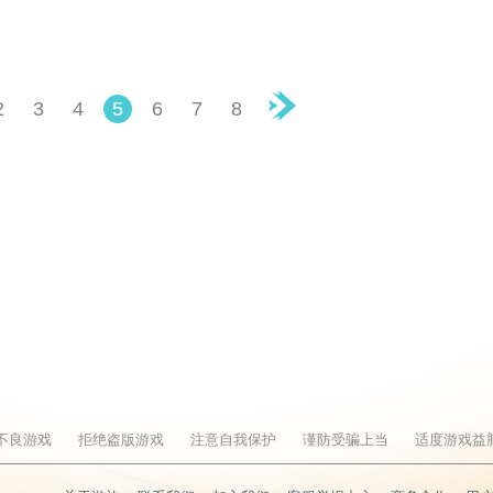
2
3
4
5
6
7
8
▶
不良游戏
拒绝盗版游戏
注意自我保护
谨防受骗上当
适度游戏益