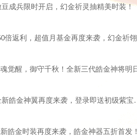
撒豆成兵限时开启，幻金祈灵抽精美时装！
活动公告丨全新皓金神翼
 全新皓金时装再度来袭，皓金神器五折首发