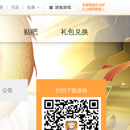
册
|
充值
|
收藏
收藏
游族游戏
贴吧
礼包兑换
公告
扫扫下载游戏