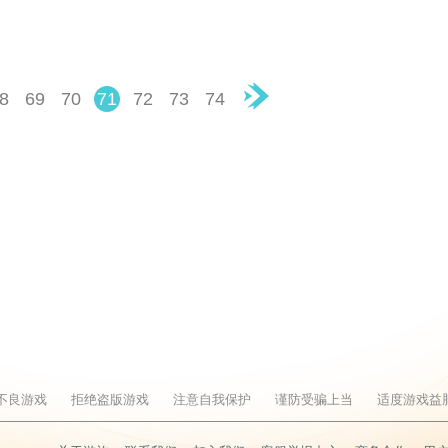
8
69
70
71
72
73
74
▶
不良游戏
拒绝盗版游戏
注意自我保护
谨防受骗上当
适度游戏益