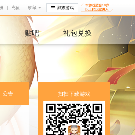
册
|
充值
|
收藏
收藏
游族游戏
贴吧
礼包兑换
公告
扫扫下载游戏