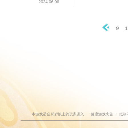
2024.06.06
9
1
◀
本游戏适合
18
岁以上的玩家进入
健康游戏忠告 ：
抵制