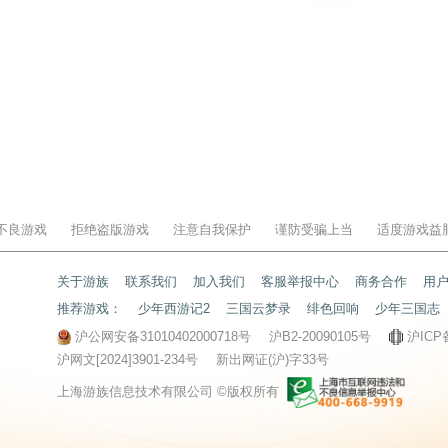
不良游戏
拒绝盗版游戏
注意自我保护
谨防受骗上当
适度游戏益
关于游族
联系我们
加入我们
客服举报中心
商务合作
用
推荐游戏：
少年西游记2
三国云梦录
绯色回响
少年三国志
沪公网安备31010402000718号
沪B2-20090105号
沪ICP
沪网文[2024]3901-234号
新出网证(沪)字33号
上海游族信息技术有限公司 ©版权所有