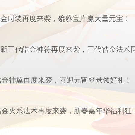
 皓金时装再度来袭，貔貅宝库赢大量元宝！
皓金神翼再度来袭，喜迎元宵登录领好礼！
活动公告丨皓金火系法术