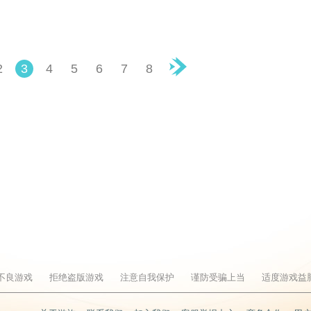
2
3
4
5
6
7
8
▶
不良游戏
拒绝盗版游戏
注意自我保护
谨防受骗上当
适度游戏益