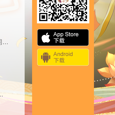
活动公告 | 全新三代皓金神符再度来袭，三代皓金法术同步助阵！
再度来袭，新春嘉年华福利狂撒！