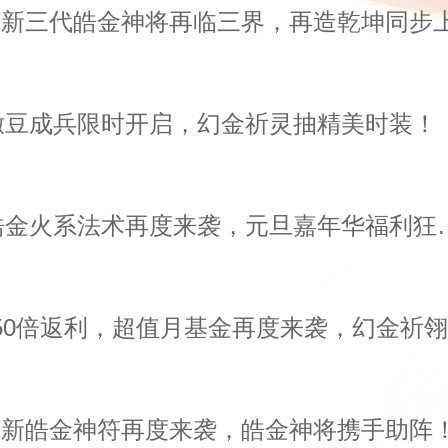
撒豆成兵限时开启，幻金祈灵抽精美时装！
活动公告丨皓金火系法术
 全新皓金神符再度来袭，皓金神将携手助阵