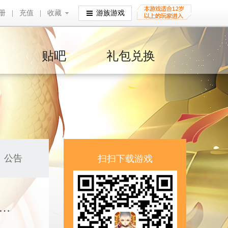
册
|
充值
|
收藏
收藏
游族游戏
贴吧
礼包兑换
公告
扫扫下载游戏
告丨喜怒随心，智勇双全！三代皓金星君无常·喜怒耀世首发！