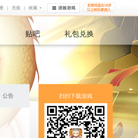
册
|
充值
|
收藏
收藏
游族游戏
贴吧
礼包兑换
公告
扫扫下载游戏