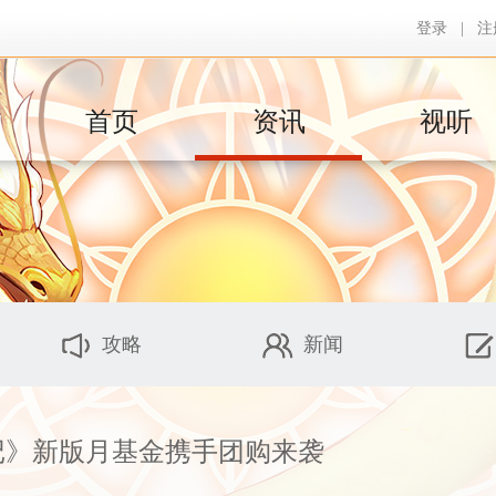
登录
|
注
首页
资讯
视听
攻略
新闻
记》新版月基金携手团购来袭