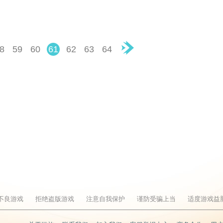
8
59
60
61
62
63
64
▶
不良游戏
拒绝盗版游戏
注意自我保护
谨防受骗上当
适度游戏益