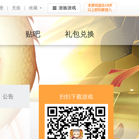
册
|
充值
|
收藏
收藏
游族游戏
贴吧
礼包兑换
公告
扫扫下载游戏