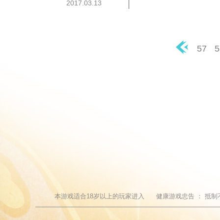
2017.03.13
57
5
◀
本游戏适合
18
岁以上的玩家进入
健康游戏忠告 ：
抵制