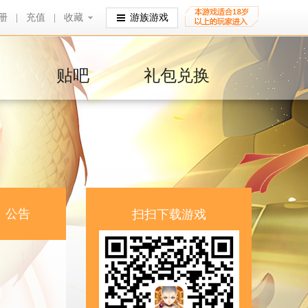
册
|
充值
|
收藏
收藏
游族游戏
贴吧
礼包兑换
公告
扫扫下载游戏