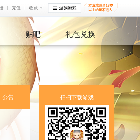
册
|
充值
|
收藏
收藏
游族游戏
贴吧
礼包兑换
公告
扫扫下载游戏