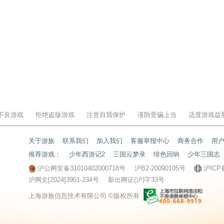
不良游戏
拒绝盗版游戏
注意自我保护
谨防受骗上当
适度游戏益
关于游族
联系我们
加入我们
客服举报中心
商务合作
用
推荐游戏：
少年西游记2
三国云梦录
绯色回响
少年三国志
沪公网安备31010402000718号
沪B2-20090105号
沪ICP
沪网文[2024]3901-234号
新出网证(沪)字33号
上海游族信息技术有限公司 ©版权所有